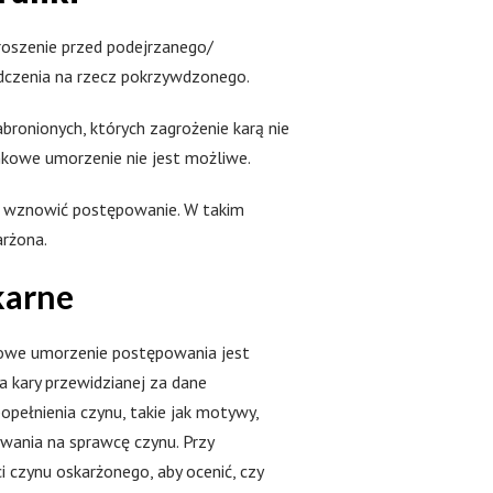
roszenie przed podejrzanego/
adczenia na rzecz pokrzywdzonego.
onionych, których zagrożenie karą nie
nkowe umorzenie nie jest możliwe.
e wznowić postępowanie. W takim
arżona.
karne
kowe umorzenie postępowania jest
a kary przewidzianej za dane
opełnienia czynu, takie jak motywy,
ywania na sprawcę czynu. Przy
czynu oskarżonego, aby ocenić, czy