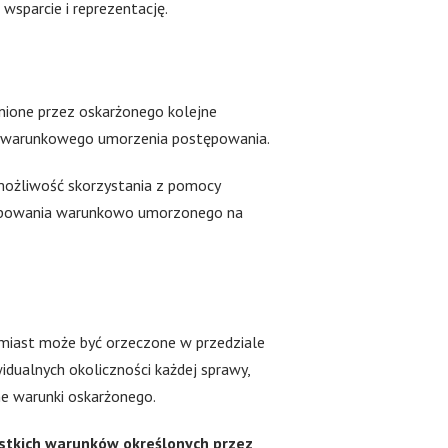
sparcie i reprezentację.
nione przez oskarżonego kolejne
ia warunkowego umorzenia postępowania.
 możliwość skorzystania z pomocy
stępowania warunkowo umorzonego na
miast może być orzeczone w przedziale
dualnych okoliczności każdej sprawy,
ne warunki oskarżonego.
stkich warunków określonych przez