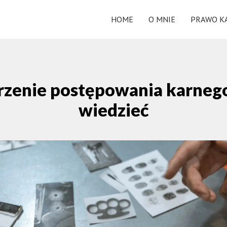
HOME
O MNIE
PRAWO K
enie postępowania karnego 
wiedzieć