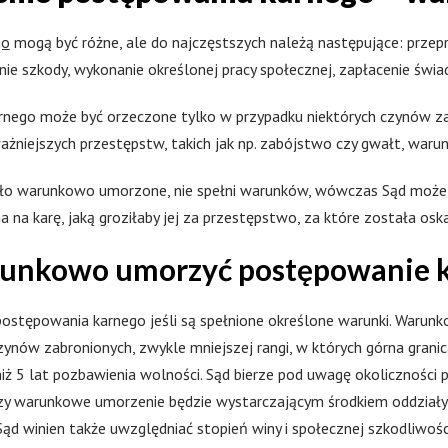
go
mogą być różne, ale do najczęstszych należą następujące: przep
e szkody, wykonanie określonej pracy społecznej, zapłacenie świ
ego może być orzeczone tylko w przypadku niektórych czynów zabr
ażniejszych przestępstw, takich jak np. zabójstwo czy gwałt, waru
tało warunkowo umorzone, nie spełni warunków, wówczas Sąd moż
na karę, jaką groziłaby jej za przestępstwo, za które została osk
runkowo umorzyć postępowanie 
stępowania karnego jeśli są spełnione określone warunki. Warun
ynów zabronionych, zwykle mniejszej rangi, w których górna granic
ż 5 lat pozbawienia wolności. Sąd bierze pod uwagę okoliczności p
, czy warunkowe umorzenie będzie wystarczającym środkiem oddział
winien także uwzględniać stopień winy i społecznej szkodliwości 