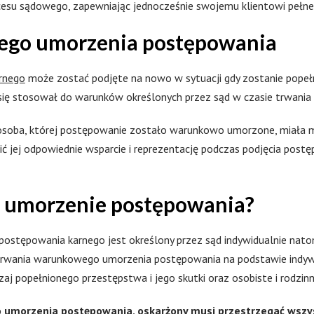
su sądowego, zapewniając jednocześnie swojemu klientowi pełne w
ego umorzenia postępowania
rnego
może zostać podjęte na nowo w sytuacji gdy zostanie popeł
e się stosował do warunków określonych przez sąd w czasie trwan
by osoba, której postępowanie zostało warunkowo umorzone, miała
ić jej odpowiednie wsparcie i reprezentację podczas podjęcia po
e umorzenie postępowania?
ostępowania karnego jest określony przez sąd indywidualnie nato
 trwania warunkowego umorzenia postępowania na podstawie indywi
dzaj popełnionego przestępstwa i jego skutki oraz osobiste i rodzin
 umorzenia postępowania, oskarżony musi przestrzegać wszy